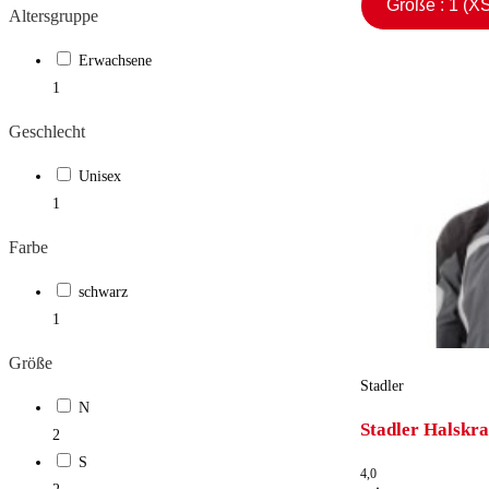
Größe : 1 
Altersgruppe
Erwachsene
1
Geschlecht
Unisex
1
Farbe
schwarz
1
Größe
Stadler
N
Stadler Halskr
2
S
4,0