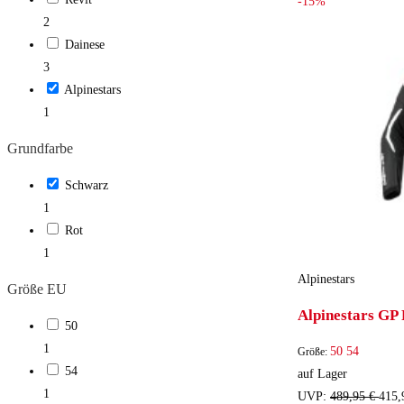
-15%
2
Dainese
3
Alpinestars
1
Grundfarbe
Schwarz
1
Rot
1
Alpinestars
Größe EU
Alpinestars GP
50
1
50
54
Größe:
54
auf Lager
1
UVP:
489,95 €
415,