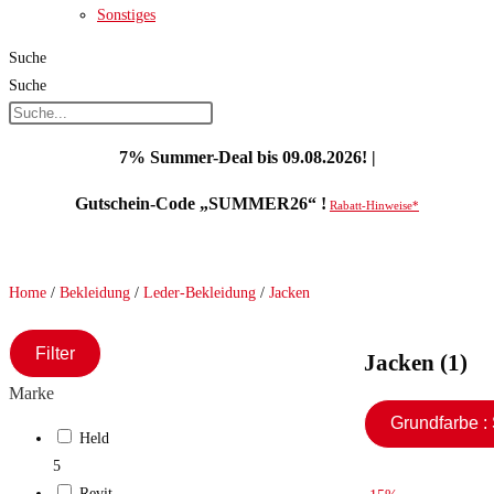
Sonstiges
Suche
Suche
7% Summer-Deal bis 09.08.2026! |
Gutschein-Code „SUMMER26“ !
Rabatt-Hinweise*
Home
/
Bekleidung
/
Leder-Bekleidung
/
Jacken
Filter
Jacken (1)
Marke
Gr
Held
5
Revit